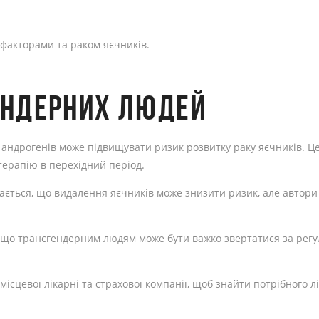
 факторами та раком яєчників.
ЕНДЕРНИХ ЛЮДЕЙ
 андрогенів може підвищувати ризик розвитку раку яєчників. Це
терапію в перехідний період.
ачається, що видалення яєчників може знизити ризик, але автор
, що трансгендерним людям може бути важко звертатися за р
ісцевої лікарні та страхової компанії, щоб знайти потрібного л