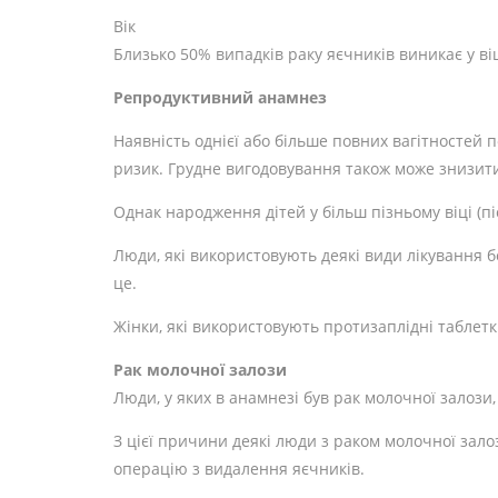
Вік
Близько 50% випадків раку яєчників виникає у віці
Репродуктивний анамнез
Наявність однієї або більше повних вагітностей 
ризик. Грудне вигодовування також може знизит
Однак народження дітей у більш пізньому віці (пі
Люди, які використовують деякі види лікування 
це.
Жінки, які використовують протизаплідні таблетк
Рак молочної залози
Люди, у яких в анамнезі був рак молочної залози,
З цієї причини деякі люди з раком молочної залоз
операцію з видалення яєчників.