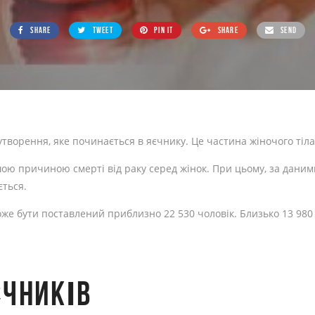
SHARE
TWEET
PIN IT
SHARE
SEND
 утворення, яке починається в яєчнику. Це частина жіночого тіла
ю причиною смерті від раку серед жінок. При цьому, за даними 
ється.
може бути поставлений приблизно 22 530 чоловік. Близько 13 980
ЄЧНИКІВ