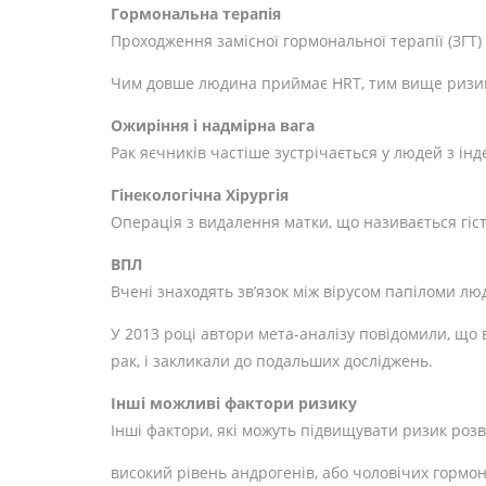
Гормональна терапія
Проходження замісної гормональної терапії (ЗГТ)
Чим довше людина приймає HRT, тим вище ризик.
Ожиріння і надмірна вага
Рак яєчників частіше зустрічається у людей з інде
Гінекологічна Хірургія
Операція з видалення матки, що називається гіс
ВПЛ
Вчені знаходять зв’язок між вірусом папіломи л
У 2013 році автори мета-аналізу повідомили, що
рак, і закликали до подальших досліджень.
Інші можливі фактори ризику
Інші фактори, які можуть підвищувати ризик розв
високий рівень андрогенів, або чоловічих гормон