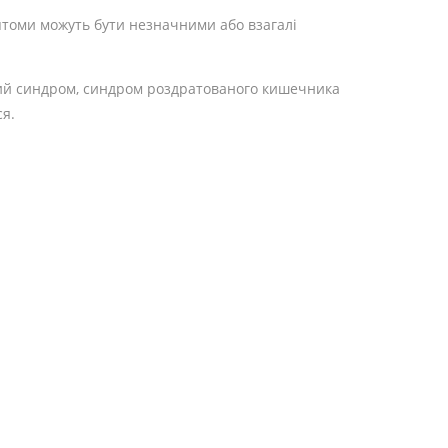
имптоми можуть бути незначними або взагалі
ний синдром, синдром роздратованого кишечника
ся.