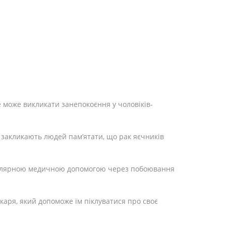
 може викликати занепокоєння у чоловіків-
и закликають людей пам’ятати, що рак яєчників
егулярною медичною допомогою через побоювання
ікаря, який допоможе їм піклуватися про своє