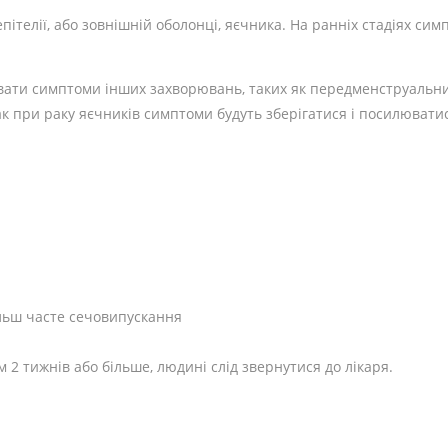
епітелії, або зовнішній оболонці, яєчника. На ранніх стадіях с
увати симптоми інших захворювань, таких як передменструаль
к при раку яєчників симптоми будуть зберігатися і посилювати
ільш часте сечовипускання
 2 тижнів або більше, людині слід звернутися до лікаря.