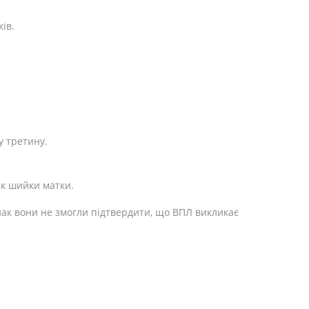
ів.
у третину.
ак шийки матки.
нак вони не змогли підтвердити, що ВПЛ викликає