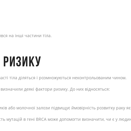
ся на інші частини тіла.
И РИЗИКУ
бласті тіла діляться і розмножуються неконтрольованим чином.
 визначили деякі фактори ризику. До них відносяться:
иків або молочної залози підвищує ймовірність розвитку раку яє
ь мутацій в гені BRCA може допомогти визначити, чи є у людин