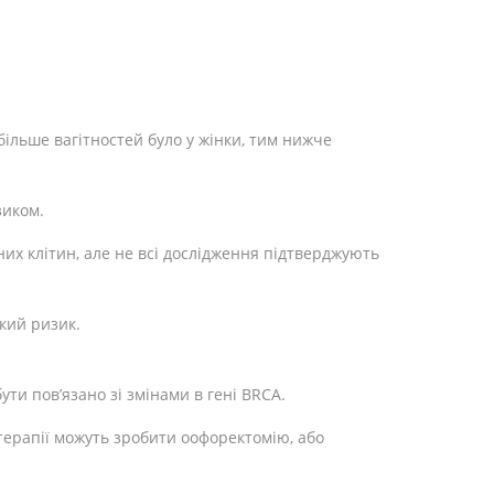
більше вагітностей було у жінки, тим нижче
зиком.
их клітин, але не всі дослідження підтверджують
ький ризик.
ути пов’язано зі змінами в гені BRCA.
 терапії можуть зробити оофоректомію, або