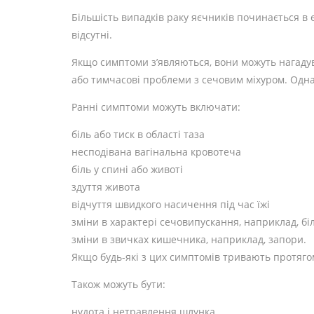
Більшість випадків раку яєчників починається в 
відсутні.
Якщо симптоми з’являються, вони можуть нагад
або тимчасові проблеми з сечовим міхуром. Одна
Ранні симптоми можуть включати:
біль або тиск в області таза
несподівана вагінальна кровотеча
біль у спині або животі
здуття живота
відчуття швидкого насичення під час їжі
зміни в характері сечовипускання, наприклад, б
зміни в звичках кишечника, наприклад, запори.
Якщо будь-які з цих симптомів тривають протягом
Також можуть бути:
нудота і нетравлення шлунка