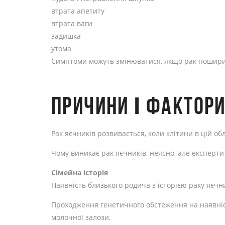
втрата апетиту
втрата ваги
задишка
утома
Симптоми можуть змінюватися, якщо рак поширив
ПРИЧИНИ І ФАКТОР
Рак яєчників розвивається, коли клітини в цій о
Чому виникає рак яєчників, неясно, але експерти
Сімейна історія
Наявність близького родича з історією раку яєчн
Проходження генетичного обстеження на наявніст
молочної залози.