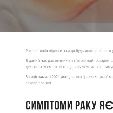
Рак яєчників відноситься до будь-якого ракового
В даний час рак яєчників є п’ятою найпоширенішо
десятиліття смертність від раку яєчників в знижу
За оцінками, в 2021 році діагноз “рак яєчників” 
захворювання.
СИМПТОМИ РАКУ Я