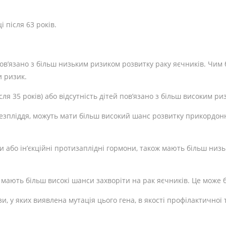
 після 63 років.
пов’язано з більш низьким ризиком розвитку раку яєчників. Чим 
и ризик.
сля 35 років) або відсутність дітей пов’язано з більш високим ри
безпліддя, можуть мати більш високий шанс розвитку прикордонн
и або ін’єкційні протизаплідні гормони, також мають більш низ
 мають більш високі шанси захворіти на рак яєчників. Це може б
и, у яких виявлена мутація цього гена, в якості профілактичної