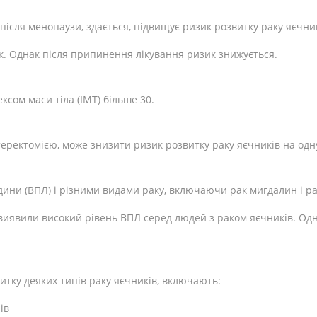
 після менопаузи, здається, підвищує ризик розвитку раку яєчник
 Однак після припинення лікування ризик знижується.
ксом маси тіла (ІМТ) більше 30.
теректомією, може знизити ризик розвитку раку яєчників на одн
юдини (ВПЛ) і різними видами раку, включаючи рак мигдалин і р
 виявили високий рівень ВПЛ серед людей з раком яєчників. Од
итку деяких типів раку яєчників, включають:
ів