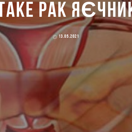
ТАКЕ РАК ЯЄЧНИ
13.05.2021
lifeinlove.com
>
Блог
>
Без категорії
>
Що таке рак яєчників?