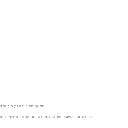
чників у самої людини.
и підвищений ризик розвитку раку яєчників і