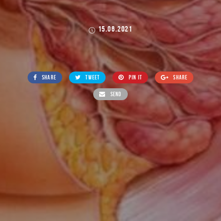
15.06.2021
SHARE
TWEET
PIN IT
SHARE
SEND
lifeinlove.com
>
Блог
>
Без категорії
>
Що таке фіброкістозна
хвороба молочної залози?