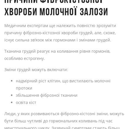
ХВОРОБИ МОЛОЧНОЇ ЗАЛОЗИ
Медичним експертам ще належить повністю зрозуміти
причину фіброзно-кістозної хвороби грудей, але, схоже,
існує сильна зв’язок між гормонами і змінами грудей.
Тканина грудей реагує на коливання рівня гормонів,
особливо естрогену.
Зміни грудей можуть включати:
надмірний ріст клітин, що вистилають молочні
протоки
збільшення фіброзної тканини
освіта кіст
Люди, у яких розвиваються фіброзно-кістозні зміни, можуть
бути більш чутливі до гормональних коливань під час
менструального циклу. Зазвичай симптоми стають більш