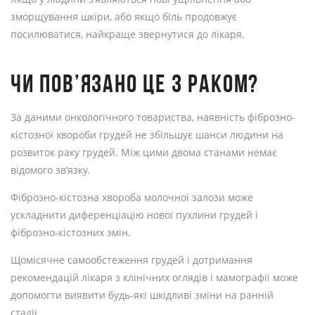
зморщування шкіри, або якщо біль продовжує
посилюватися, найкраще звернутися до лікаря.
ЧИ ПОВ’ЯЗАНО ЦЕ З РАКОМ?
За даними онкологічного товариства, наявність фіброзно-
кістозної хвороби грудей не збільшує шанси людини на
розвиток раку грудей. Між цими двома станами немає
відомого зв’язку.
Фіброзно-кістозна хвороба молочної залози може
ускладнити диференціацію нової пухлини грудей і
фіброзно-кістозних змін.
Щомісячне самообстеження грудей і дотримання
рекомендацій лікаря з клінічних оглядів і мамографії може
допомогти виявити будь-які шкідливі зміни на ранній
стадії.