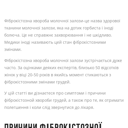
Фіброкістозна хвороба молочної залози-це назва здорової
тканини молочної залози, яка на дотик горбиста і іноді
болюча. Це не справжнє захворювання і не шкідливо.
Медики іноді називають цей стан фіброкістозними
змінами.
Фіброкістозна хвороба молочної залози зустрічається дуже
часто. За оцінками деяких експертів, близько 50 відсотків
жінок у віці 20-50 років в якийсь момент стикаються з
фіброкістозними змінами грудей.
У цій статті ви дізнаєтеся про симптоми і причини
фіброкістозной хвороби грудей, а також про те, як отримати
полегшення і коли слід звернутися до лікаря.
ПРИЧИНИ ФІБРОКІСТОЗНОЇ