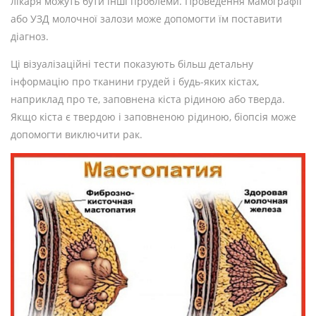
лікаря можуть бути інші проблеми. Проведення мамографії
або УЗД молочної залози може допомогти їм поставити
діагноз.
Ці візуалізаційні тести показують більш детальну
інформацію про тканини грудей і будь-яких кістах,
наприклад про те, заповнена кіста рідиною або тверда.
Якщо кіста є твердою і заповненою рідиною, біопсія може
допомогти виключити рак.