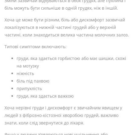
Зміни зазвичай відбуваються в обох грудях, але пухлина і
біль можуть бути сильніше в одній грудях, ніж в іншій.
Хоча це може бути різним, біль або дискомфорт зазвичай
локалізуються в нижній частині грудей або у верхній
частині, коли знаходиться велика частина молочних залоз.
Типові симптоми включають:
груди, яка здається горбистою або має шишки, схожі
на мотузку
ніжність
біль під пахвою
припухлість
груди, яка здається важкою
Хоча нерівні груди і дискомфорт є звичайним явищем у
людей з фіброзно-кістозної хворобою грудей, важливо
знати, коли слід звернутися до лікаря.
Якщо у людини з’являються нові ущільнення або