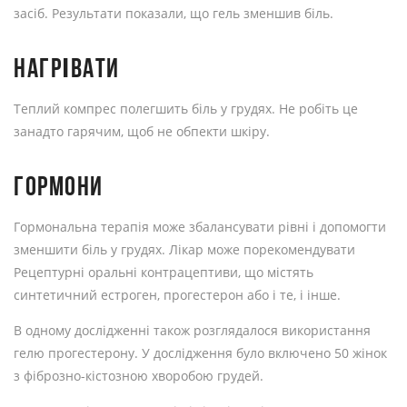
засіб. Результати показали, що гель зменшив біль.
НАГРІВАТИ
Теплий компрес полегшить біль у грудях. Не робіть це
занадто гарячим, щоб не обпекти шкіру.
ГОРМОНИ
Гормональна терапія може збалансувати рівні і допомогти
зменшити біль у грудях. Лікар може порекомендувати
Рецептурні оральні контрацептиви, що містять
синтетичний естроген, прогестерон або і те, і інше.
В одному дослідженні також розглядалося використання
гелю прогестерону. У дослідження було включено 50 жінок
з фіброзно-кістозною хворобою грудей.