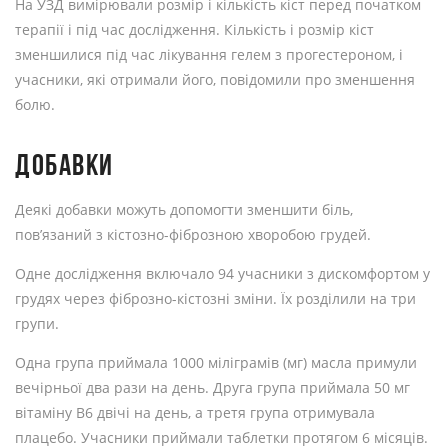
На УЗД вимірювали розмір і кількість кіст перед початком
терапії і під час дослідження. Кількість і розмір кіст
зменшилися під час лікування гелем з прогестероном, і
учасники, які отримали його, повідомили про зменшення
болю.
ДОБАВКИ
Деякі добавки можуть допомогти зменшити біль,
пов’язаний з кістозно-фіброзною хворобою грудей.
Одне дослідження включало 94 учасники з дискомфортом у
грудях через фіброзно-кістозні зміни. Їх розділили на три
групи.
Одна група приймала 1000 міліграмів (мг) масла примули
вечірньої два рази на день. Друга група приймала 50 мг
вітаміну B6 двічі на день, а третя група отримувала
плацебо. Учасники приймали таблетки протягом 6 місяців.