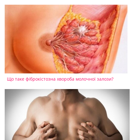
Що таке фіброкістозна хвороба молочної залози?