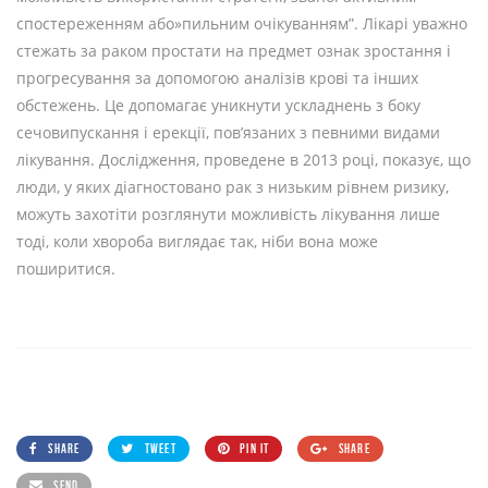
спостереженням або»пильним очікуванням”. Лікарі уважно
стежать за раком простати на предмет ознак зростання і
прогресування за допомогою аналізів крові та інших
обстежень. Це допомагає уникнути ускладнень з боку
сечовипускання і ерекції, пов’язаних з певними видами
лікування. Дослідження, проведене в 2013 році, показує, що
люди, у яких діагностовано рак з низьким рівнем ризику,
можуть захотіти розглянути можливість лікування лише
тоді, коли хвороба виглядає так, ніби вона може
поширитися.
SHARE
TWEET
PIN IT
SHARE
SEND