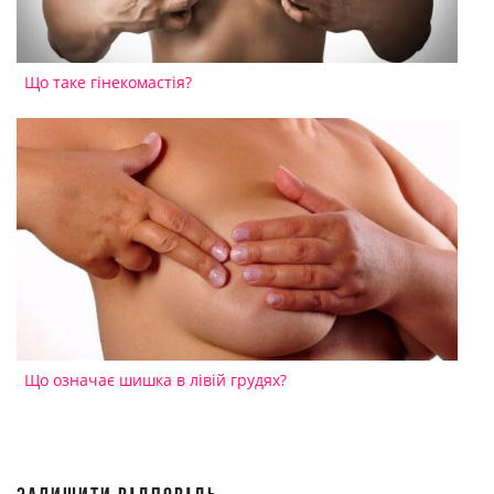
Що таке гінекомастія?
Що означає шишка в лівій грудях?