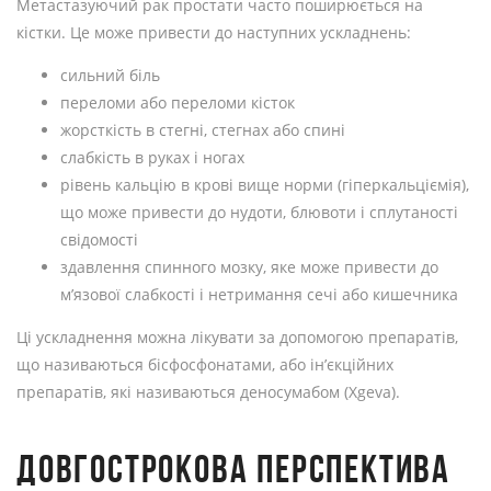
Метастазуючий рак простати часто поширюється на
кістки. Це може привести до наступних ускладнень:
сильний біль
переломи або переломи кісток
жорсткість в стегні, стегнах або спині
слабкість в руках і ногах
рівень кальцію в крові вище норми (гіперкальціємія),
що може привести до нудоти, блювоти і сплутаності
свідомості
здавлення спинного мозку, яке може привести до
м’язової слабкості і нетримання сечі або кишечника
Ці ускладнення можна лікувати за допомогою препаратів,
що називаються бісфосфонатами, або ін’єкційних
препаратів, які називаються деносумабом (Xgeva).
ДОВГОСТРОКОВА ПЕРСПЕКТИВА