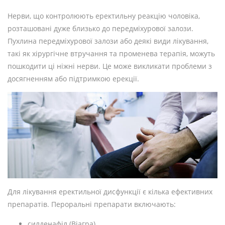
Нерви, що контролюють еректильну реакцію чоловіка,
розташовані дуже близько до передміхурової залози.
Пухлина передміхурової залози або деякі види лікування,
такі як хірургічне втручання та променева терапія, можуть
пошкодити ці ніжні нерви. Це може викликати проблеми з
досягненням або підтримкою ерекції.
Для лікування еректильної дисфункції є кілька ефективних
препаратів. Пероральні препарати включають:
силденафіл (Віагра)