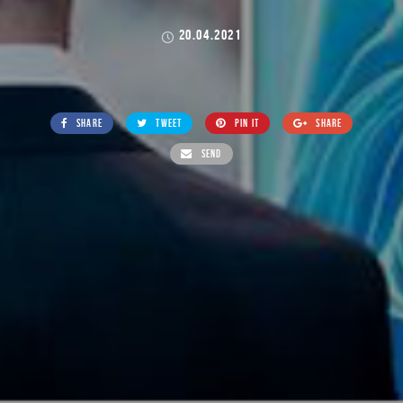
20.04.2021
SHARE
TWEET
PIN IT
SHARE
SEND
lifeinlove.com
>
Блог
>
Без категорії
>
Ускладнення раку
простати