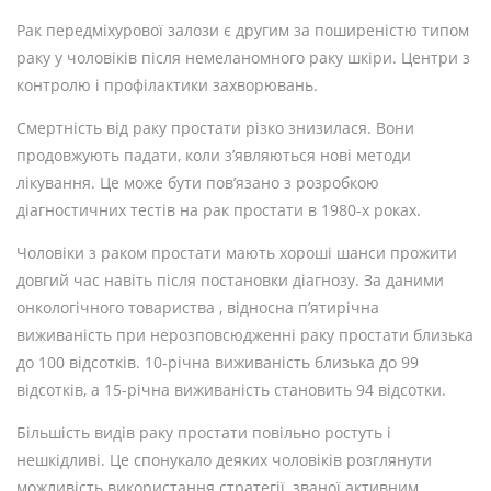
Рак передміхурової залози є другим за поширеністю типом
раку у чоловіків після немеланомного раку шкіри. Центри з
контролю і профілактики захворювань.
Смертність від раку простати різко знизилася. Вони
продовжують падати, коли з’являються нові методи
лікування. Це може бути пов’язано з розробкою
діагностичних тестів на рак простати в 1980-х роках.
Чоловіки з раком простати мають хороші шанси прожити
довгий час навіть після постановки діагнозу. За даними
онкологічного товариства , відносна п’ятирічна
виживаність при нерозповсюдженні раку простати близька
до 100 відсотків. 10-річна виживаність близька до 99
відсотків, а 15-річна виживаність становить 94 відсотки.
Більшість видів раку простати повільно ростуть і
нешкідливі. Це спонукало деяких чоловіків розглянути
можливість використання стратегії, званої активним