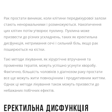
Рак простати виникає, коли клітини передміхурової залози
стають ненормальними і розмножуються. Накопичення
цих клітин потім утворює пухлину. Пухлина може
призвести до різних ускладнень, таких як еректильна
дисфункція, нетримання сечі і сильний біль, якщо рак
поширюється на кістки.
Такі методи лікування, як хірургічне втручання та
променева терапія, можуть успішно усунути хворобу.
Фактично, більшість чоловіків з діагнозом раку простати
все ще можуть жити повноцінним і продуктивним життям.
Однак ці методи лікування також можуть призвести до
небажаних побічних ефектів.
ЕРЕКТИЛЬНА ДИСФУНКЦІЯ