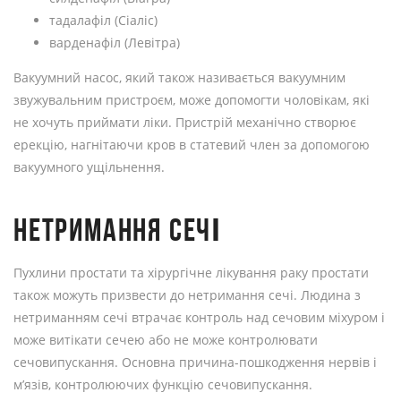
тадалафіл (Сіаліс)
варденафіл (Левітра)
Вакуумний насос, який також називається вакуумним
звужувальним пристроєм, може допомогти чоловікам, які
не хочуть приймати ліки. Пристрій механічно створює
ерекцію, нагнітаючи кров в статевий член за допомогою
вакуумного ущільнення.
НЕТРИМАННЯ СЕЧІ
Пухлини простати та хірургічне лікування раку простати
також можуть призвести до нетримання сечі. Людина з
нетриманням сечі втрачає контроль над сечовим міхуром і
може витікати сечею або не може контролювати
сечовипускання. Основна причина-пошкодження нервів і
м’язів, контролюючих функцію сечовипускання.