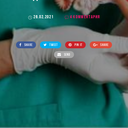
26.02.2021
4 КОММЕНТАРИЯ
SHARE
TWEET
PIN IT
SHARE
SEND
lifeinlove.com
>
Блог
>
Без категории
>
Что нужно знать о раке
эндометрия (матки)