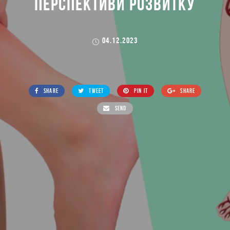
ПЕРСПЕКТИВИ РОЗВИТКУ
04.12.2023
SHARE
TWEET
PIN IT
SHARE
SEND
lifeinlove.com
>
Блог
>
Без категории
>
Флебологія в Україні:
Сучасний Стан та Перспективи Розвитку